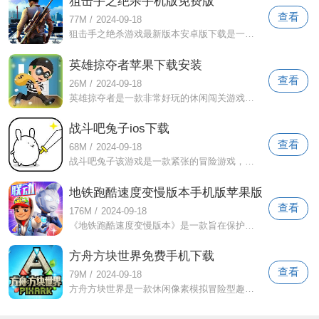
狙击手之绝杀手机版免费版
查看
77M
/
2024-09-18
狙击手之绝杀游戏最新版本安卓版下载是一款3D风格的射击对战游戏。游戏中有各种各样的挑战和任务等待玩家去面对。在游戏中，玩家将体验到前
英雄掠夺者苹果下载安装
查看
26M
/
2024-09-18
英雄掠夺者是一款非常好玩的休闲闯关游戏。 英雄掠夺者这个游戏中有很多道具可供玩家选择使用，并且游戏的机制会分布在房间的各个角落。你
战斗吧兔子ios下载
查看
68M
/
2024-09-18
战斗吧兔子该游戏是一款紧张的冒险游戏，你成为兔子王，带领更多的兔子踏上奇妙的逃脱之旅。地球已经被毁灭了。为了拯救环境，各个动物大佬
地铁跑酷速度变慢版本手机版苹果版
查看
176M
/
2024-09-18
《地铁跑酷速度变慢版本》是一款旨在保护亚马逊雨林的游戏。穿上Yutani 独有的小丑蟾蜍套装，您可以隐藏在雨林中，保护亚马逊野生动物。
方舟方块世界免费手机下载
查看
79M
/
2024-09-18
方舟方块世界是一款休闲像素模拟冒险型趣味生存游戏。在这款游戏中，玩家可以进行与生存相关的冒险，寻找更多的资源和材料，不断完成具有挑